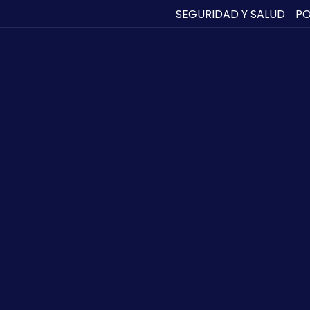
UNA
SEGURIDAD Y SALUD
PO
NUEVA
PESTAÑA