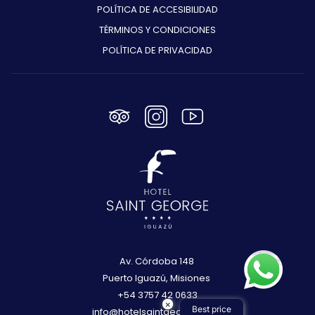
POLÍTICA DE ACCESIBILIDAD
TÉRMINOS Y CONDICIONES
POLÍTICA DE PRIVACIDAD
Av. Córdoba 148
Puerto Iguazú, Misiones
+54 3757 42 0633
×
Best price
info@hotelsaintgeorge.com