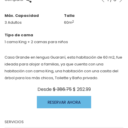
Anterior
de
hacer
control
clic
Máx. Capacidad
Talla
de
en
2
3 Adultos
60m
la
los
presentación
siguientes
Tipo de cama
de
enlaces,
1 cama King + 2 camas para niños
diapositivas
se
actualizará
Casa Grande en lengua Guaraní, esta habitación de 60 m2, fue
el
ideada para alojar a familias, ya que cuenta con una
contenido
habitación con cama King, una habitación con una casita del
anterior
árbol para los más chicos, Toilette y Baño privado.
Desde
$ 386.75
$ 262.99
RESERVAR AHORA
SERVICIOS