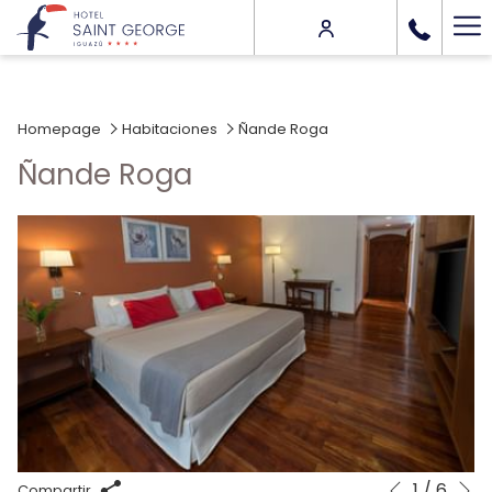
Ha
Me
Homepage
Habitaciones
Ñande Roga
Ñande Roga
S
1
/
6
Botones
Al
Compartir