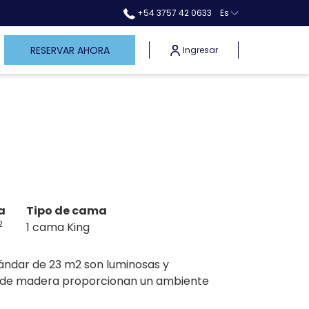
+54 3757 42 0633
Es
mburger
RESERVAR AHORA
Ingresar
nu
a
Tipo de cama
2
1 cama King
ándar de 23 m2 son luminosas y
s de madera proporcionan un ambiente